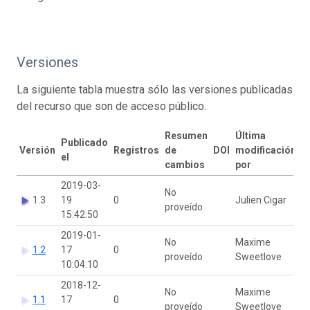
Versiones
La siguiente tabla muestra sólo las versiones publicadas
del recurso que son de acceso público.
Resumen
Última
Publicado
Versión
Registros
de
DOI
modificación
el
cambios
por
2019-03-
No
1.3
19
0
Julien Cigar
proveído
15:42:50
2019-01-
No
Maxime
1.2
17
0
proveído
Sweetlove
10:04:10
2018-12-
No
Maxime
1.1
17
0
proveído
Sweetlove