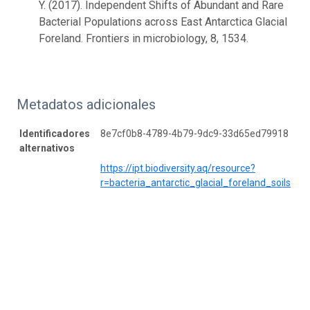
Y. (2017). Independent Shifts of Abundant and Rare
Bacterial Populations across East Antarctica Glacial
Foreland. Frontiers in microbiology, 8, 1534.
Metadatos adicionales
Identificadores
8e7cf0b8-4789-4b79-9dc9-33d65ed79918
alternativos
https://ipt.biodiversity.aq/resource?
r=bacteria_antarctic_glacial_foreland_soils