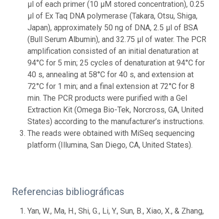
μl of each primer (10 μM stored concentration), 0.25
μl of Ex Taq DNA polymerase (Takara, Otsu, Shiga,
Japan), approximately 50 ng of DNA, 2.5 μl of BSA
(Bull Serum Albumin), and 32.75 μl of water. The PCR
amplification consisted of an initial denaturation at
94°C for 5 min; 25 cycles of denaturation at 94°C for
40 s, annealing at 58°C for 40 s, and extension at
72°C for 1 min; and a final extension at 72°C for 8
min. The PCR products were purified with a Gel
Extraction Kit (Omega Bio-Tek, Norcross, GA, United
States) according to the manufacturer’s instructions.
The reads were obtained with MiSeq sequencing
platform (Illumina, San Diego, CA, United States).
Referencias bibliográficas
Yan, W., Ma, H., Shi, G., Li, Y., Sun, B., Xiao, X., & Zhang,