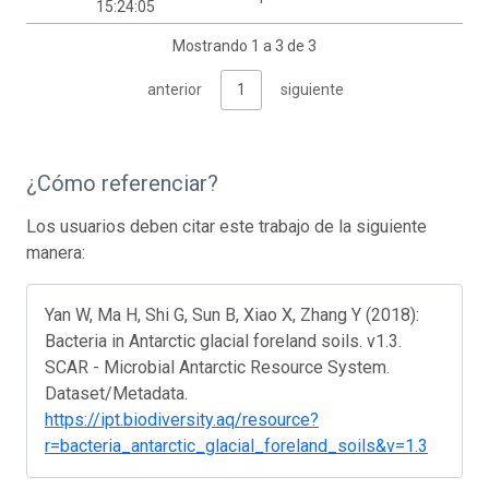
15:24:05
Mostrando 1 a 3 de 3
anterior
1
siguiente
¿Cómo referenciar?
Los usuarios deben citar este trabajo de la siguiente
manera:
Yan W, Ma H, Shi G, Sun B, Xiao X, Zhang Y (2018):
Bacteria in Antarctic glacial foreland soils. v1.3.
SCAR - Microbial Antarctic Resource System.
Dataset/Metadata.
https://ipt.biodiversity.aq/resource?
r=bacteria_antarctic_glacial_foreland_soils&v=1.3