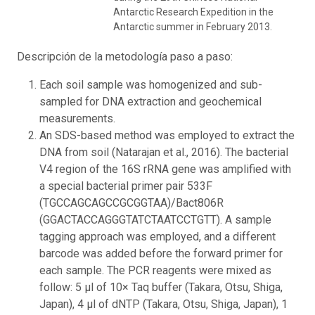
Antarctic Research Expedition in the
Antarctic summer in February 2013.
Descripción de la metodología paso a paso:
Each soil sample was homogenized and sub-
sampled for DNA extraction and geochemical
measurements.
An SDS-based method was employed to extract the
DNA from soil (Natarajan et al., 2016). The bacterial
V4 region of the 16S rRNA gene was amplified with
a special bacterial primer pair 533F
(TGCCAGCAGCCGCGGTAA)/Bact806R
(GGACTACCAGGGTATCTAATCCTGTT). A sample
tagging approach was employed, and a different
barcode was added before the forward primer for
each sample. The PCR reagents were mixed as
follow: 5 μl of 10× Taq buffer (Takara, Otsu, Shiga,
Japan), 4 μl of dNTP (Takara, Otsu, Shiga, Japan), 1