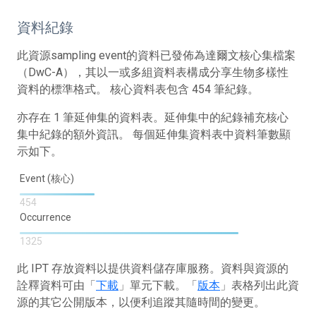
資料紀錄
此資源sampling event的資料已發佈為達爾文核心集檔案
（DwC-A），其以一或多組資料表構成分享生物多樣性
資料的標準格式。 核心資料表包含 454 筆紀錄。
亦存在 1 筆延伸集的資料表。延伸集中的紀錄補充核心
集中紀錄的額外資訊。 每個延伸集資料表中資料筆數顯
示如下。
Event (核心)
454
Occurrence
1325
此 IPT 存放資料以提供資料儲存庫服務。資料與資源的
詮釋資料可由「
下載
」單元下載。「
版本
」表格列出此資
源的其它公開版本，以便利追蹤其隨時間的變更。