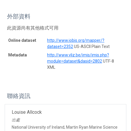
外部資料
此資源尚有其他格式可用
Online dataset
http://www.iobis.org/mapper/?
dataset=2352
US-ASCII Plain Text
Metadata
http://www.vliz.be/imis/imis.php?
module=dataset&dasid=2802
UTF-8
XML
聯絡資訊
Louise Allcock
出處
National University of Ireland; Martin Ryan Marine Science