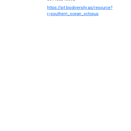
https://ipt.biodiversity.aq/resource?
r=southern_ocean_octopus