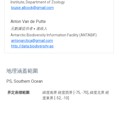
Institute; Department of Zoology
louise.allcock@gmail.com
Anton Van de Putte
元數據提供者
連絡人
●
Antarctic Biodiversity Information Facility (ANTABIF)
antonarctica@gmail.com
http://data.biodiversity.aq
地理涵蓋範圍
PS, Southern Ocean
界定座標範圍
緯度南界 經度西界 [-75, -70], 緯度北界 經
度東界 [-52, -10]