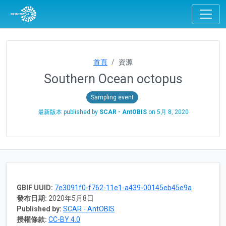
首頁
資源
Southern Ocean octopus
Sampling event
最新版本 published by
SCAR - AntOBIS
on
5月 8, 2020
GBIF UUID:
7e3091f0-f762-11e1-a439-00145eb45e9a
發布日期:
2020年5月8日
Published by:
SCAR - AntOBIS
授權條款:
CC-BY 4.0