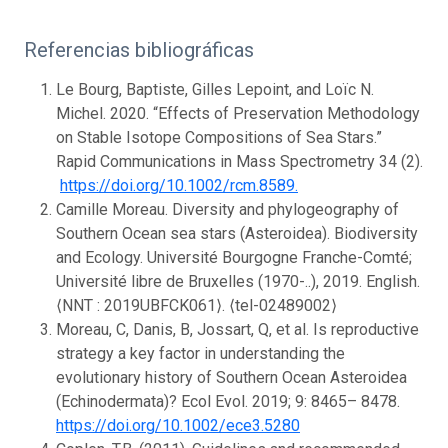
Referencias bibliográficas
Le Bourg, Baptiste, Gilles Lepoint, and Loïc N.
Michel. 2020. “Effects of Preservation Methodology
on Stable Isotope Compositions of Sea Stars.”
Rapid Communications in Mass Spectrometry 34 (2).
‌
https://doi.org/10.1002/rcm.8589.
Camille Moreau. Diversity and phylogeography of
Southern Ocean sea stars (Asteroidea). Biodiversity
and Ecology. Université Bourgogne Franche-Comté;
Université libre de Bruxelles (1970-..), 2019. English.
⟨NNT : 2019UBFCK061⟩. ⟨tel-02489002⟩
Moreau, C, Danis, B, Jossart, Q, et al. Is reproductive
strategy a key factor in understanding the
evolutionary history of Southern Ocean Asteroidea
(Echinodermata)? Ecol Evol. 2019; 9: 8465– 8478.
https://doi.org/10.1002/ece3.5280