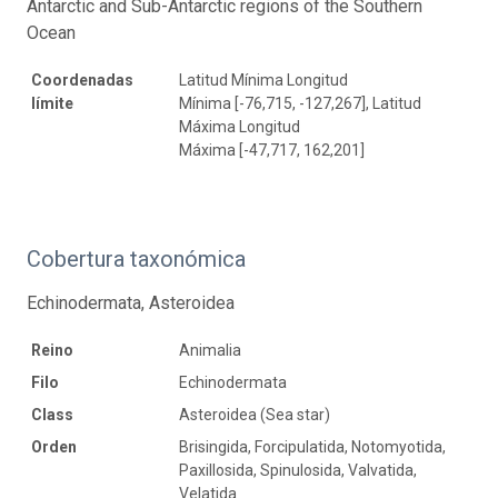
Antarctic and Sub-Antarctic regions of the Southern
Ocean
Coordenadas
Latitud Mínima Longitud
límite
Mínima [-76,715, -127,267], Latitud
Máxima Longitud
Máxima [-47,717, 162,201]
Cobertura taxonómica
Echinodermata, Asteroidea
Reino
Animalia
Filo
Echinodermata
Class
Asteroidea (Sea star)
Orden
Brisingida, Forcipulatida, Notomyotida,
Paxillosida, Spinulosida, Valvatida,
Velatida