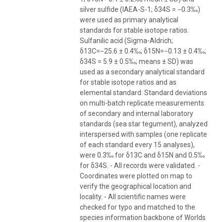
silver sulfide (IAEA-S-1; δ34S = −0.3‰)
were used as primary analytical
standards for stable isotope ratios.
Sulfanilic acid (Sigma-Aldrich;
δ13C=−25.6 ± 0.4‰; δ15N=−0.13 ± 0.4‰;
δ34S = 5.9 ± 0.5‰; means ± SD) was
used as a secondary analytical standard
for stable isotope ratios and as
elemental standard. Standard deviations
on multi-batch replicate measurements
of secondary and internal laboratory
standards (sea star tegument), analyzed
interspersed with samples (one replicate
of each standard every 15 analyses),
were 0.3‰ for δ13C and δ15N and 0.5‰
for δ34S. - All records were validated. -
Coordinates were plotted on map to
verify the geographical location and
locality. - All scientific names were
checked for typo and matched to the
species information backbone of Worlds