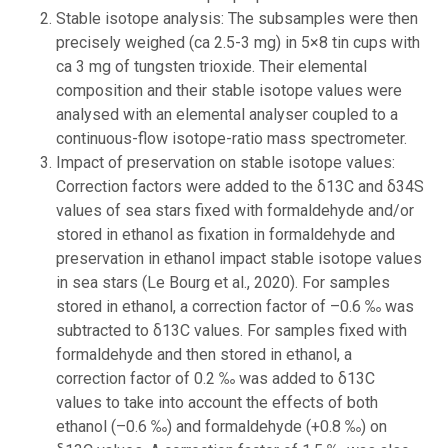
Stable isotope analysis: The subsamples were then
precisely weighed (ca 2.5-3 mg) in 5×8 tin cups with
ca 3 mg of tungsten trioxide. Their elemental
composition and their stable isotope values were
analysed with an elemental analyser coupled to a
continuous-flow isotope-ratio mass spectrometer.
Impact of preservation on stable isotope values:
Correction factors were added to the δ13C and δ34S
values of sea stars fixed with formaldehyde and/or
stored in ethanol as fixation in formaldehyde and
preservation in ethanol impact stable isotope values
in sea stars (Le Bourg et al., 2020). For samples
stored in ethanol, a correction factor of –0.6 ‰ was
subtracted to δ13C values. For samples fixed with
formaldehyde and then stored in ethanol, a
correction factor of 0.2 ‰ was added to δ13C
values to take into account the effects of both
ethanol (–0.6 ‰) and formaldehyde (+0.8 ‰) on