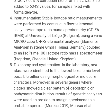
δ13C values. A correction factor of 1.5 ‰ was also
added to δ34S values for samples fixed with
formaldehyde.
Instrumentation: Stable isotope ratio measurements
were performed by continuous flow–elemental
analysis–isotope ratio mass spectrometry (CF-EA-
IRMS) at University of Liège (Belgium), using a vario
MICRO cube C-N-S elemental analyzer (Elementar
Analysensysteme GmbH, Hanau, Germany) coupled
to an IsoPrime100 isotope ratio mass spectrometer
(Isoprime, Cheadle, United Kingdom).
Taxonomy and systematics: In the laboratory, sea
stars were identified to the lowest taxonomic level
possible either using morphological or molecular
characters. Moreover, in several genera where
clades showed a clear pattern of geographic or
bathymetric distribution, results of genetic analyses
were used as proxies to assign specimens to a
probable species (Moreau 2019, Moreau et al.