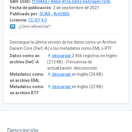
GBIF UUID:
ff3984d7-84bd-4f3a-b843-666faa4c1696
Fecha de publicación:
2 de septiembre de 2021
Publicado por:
SCAR - AntOBIS
Licencia:
CC-BY 4.0
¿Cómo referenciar?
Descargue la última versión de los datos como un Archivo
Darwin Core (DwC-A) o los metadatos como EML o RTF:
Datos como un
descargar
2.456 registros en Inglés
archivo DwC-A
(213 KB) - Frecuencia de
actualización: desconocido
Metadatos como
descargar
en Inglés (24 KB)
un archivo EML
Metadatos como
descargar
en Inglés (22 KB)
un archivo RTF
Descripción