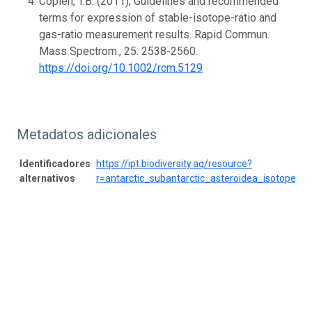
Coplen, T.B. (2011), Guidelines and recommended
terms for expression of stable-isotope-ratio and
gas-ratio measurement results. Rapid Commun.
Mass Spectrom., 25: 2538-2560.
https://doi.org/10.1002/rcm.5129
Metadatos adicionales
Identificadores
https://ipt.biodiversity.aq/resource?
alternativos
r=antarctic_subantarctic_asteroidea_isotopes