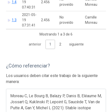
1.4
19
2.456
proveído
Moreau
07:40:31
2021-05-
No
Camille
1.3
19
2.456
proveído
Moreau
07:31:41
Mostrando 1 a 3 de 6
anterior
1
2
siguiente
¿Cómo referenciar?
Los usuarios deben citar este trabajo de la siguiente
manera:
Moreau C, Le Bourg B, Balazy P, Danis B, Eléaume M,
Jossart Q, Kuklinski P, Lepoint G, Saucède T, Van de
Putte A, Gan Y, Michel L (2021): Stable isotope