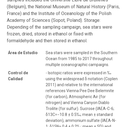
(Belgium), the National Museum of Natural History (Paris,
France) and the Institute of Oceanology of the Polish
Academy of Sciences (Sopot, Poland). Storage:
Depending of the sampling campaign, sea stars were
frozen, dried, stored in ethanol or fixed with
formaldehyde and then stored in ethanol.
Área de Estudio
Sea stars were sampled in the Southern
Ocean from 1985 to 2017 throughout
multiple oceanographic campaigns.
Control de
- Isotopic ratios were expressed in ‰
Calidad
using the widespread δ notation (Coplen
2011) and relative to the international
references Vienna Pee Dee Belemnite
(for carbon), Atmospheric Air (for
nitrogen) and Vienna Canyon Diablo
Troilite (for sulfur). Sucrose (IAEA-C-6;
δ13C=−10.8 ± 0.5‰; mean ± standard
deviation), ammonium sulfate (IAEA-N-
1; δ15N= 0.4 ± 0.2‰; mean ± SD) and